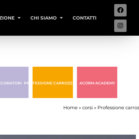
ZIONE
CHI SIAMO
CONTATTI
ECORATORI
PROFESSIONE CARROZZIERE
ACORM ACADEMY
Home
»
corsi
»
Professione carro